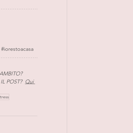
#iorestoacasa
 AMBITO?
L POST?  
Qui 
tress