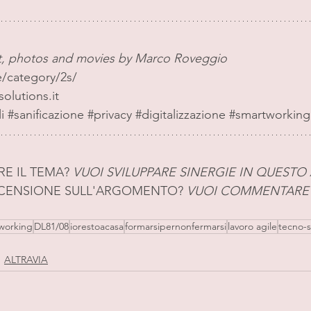
xt, photos and movies by Marco Roveggio
ne/category/2s/
olutions.it
i
#sanificazione
#privacy
#digitalizzazione
#smartworking
E IL TEMA? 
VUOI SVILUPPARE SINERGIE IN QUESTO
ECENSIONE SULL'ARGOMENTO? 
VUOI COMMENTARE I
working
DL81/08
iorestoacasa
formarsipernonfermarsi
lavoro agile
tecno-s
ALTRAVIA