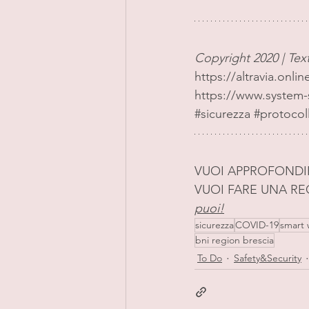
Copyright 2020 | Te
https://altravia.onli
https://www.system-s
#sicurezza
#protocoll
VUOI APPROFONDIR
VUOI FARE UNA R
puoi!
sicurezza
COVID-19
smart 
bni region brescia
To Do
Safety&Security