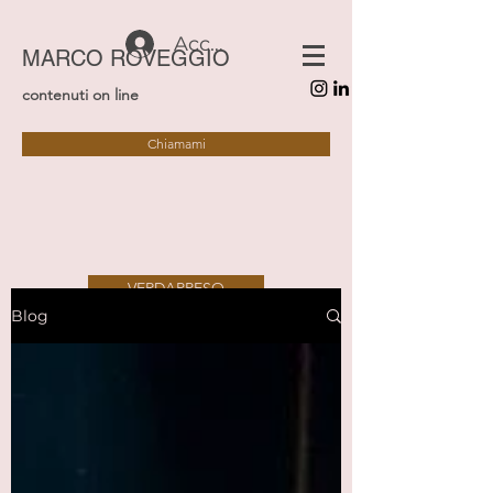
Accedi
MARCO ROVEGGIO
contenuti on line
Chiamami
VERDAPPESO
Blog
SAFETY&SECURITY
ALTRAVIA
IDEE VERTICALI